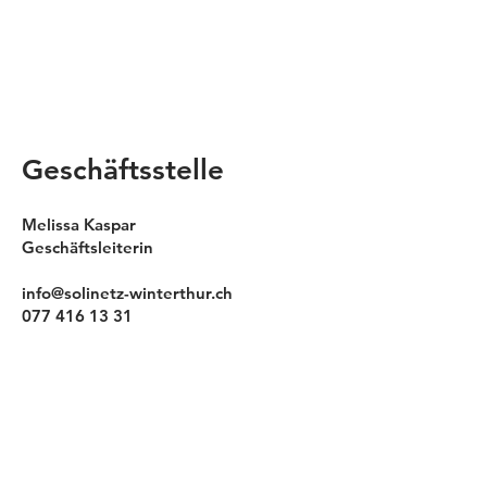
Geschäftsstelle
Melissa Kaspar
Geschäftsleiterin
info@solinetz-winterthur.ch
077 416 13 31
Verein Deutschintensiv Solinetz
Winterthur
Unterer Graben 1, 8400 Winterthur
Spendenkonto