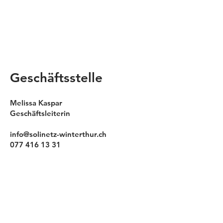
Geschäftsstelle
Melissa Kaspar
Geschäftsleiterin
info@solinetz-winterthur.ch
077 416 13 31
Verein Deutschintensiv Solinetz
Winterthur
Unterer Graben 1, 8400 Winterthur
Spendenkonto